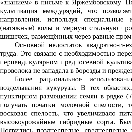
«знанием» в письме к Яржембовскому. Но
культивация междурядий, что позволя
направлении, используя специальные 
(натяжные) колы и мерную стальную пр
шишечек, размещённых через равные пром
Основной недостаток квадратно-гнез
труда. Это связано с необходимостью пер
перпендикулярном предпосевной культив
проволока не западала в борозды и прежде
Более рациональное использован
возделывания кукурузы. В тех областя
пунктирном размещении семян в рядке (7
получать початки молочной спелости, 
восковая спелость, что увеличивало пи
высокоурожайные гибридные сорта. Был
Появились позднеспелые, среднеспелые