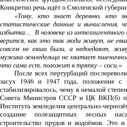
Конкретно речь идёт о Смоленской губерн
«Тому, кто знает деревню, кто 
статистические данные и вычисления, ч
избытка… В человеке из интеллигентного 
верится, как это так люди живут, не ев
совсем не евши были, а недоедают, жи
мужика-земледельца не хватает пшеничног
что сама ест, положит в тряпку – соси.»
После всех пертурбаций послереволю
засух 1946 и 1947 года, положение с 
стабилизировалось, чему в немалой степе
Совета Министров СССР и ЦК ВКП(б) по
Института земледелия центрально-чернозё
создание полезащитных лесных наса
строительство прудов и водоёмов. Это 