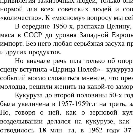
привилегия зажиточных людей, только они
нормой для всех советских людей и соо
«количество». К «мясному» вопросу мы се
В середине 1950-х, распахав Целину,
мяса в СССР до уровня Западной Европы
импорт. Без него любая серьёзная засуха 
и других продуктов.
Но вначале речь шла только об опор
сцену вступила «Царица Полей» - кукуруз
событий могло сложиться мнение, что прек
молодца, решили женить на какой-то замор
Кукуруза до второй половины 50-х го
была увеличена в 1957-1959г.г на треть, 
Но, говоря о ней, как о зерновой кул
возделывании делался на кукурузе, ка
18
37
отводилось
млн. га, в 1962 году