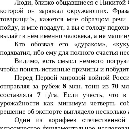
Люди, близко общавшиеся с Никитой С
которой он заряжал окружающих. Фраза
товарищи!», кажется мне образцом речи
пойду, и мне подадут, а вы с голоду подох
выдаёт в нём именно человека, а не машин
Кто обозвал его «дураком», «кук
подхватил, ибо ему для полного счастья не
Видимо, есть смысл немного погрузи
чтобы понять истинные причины и побудит
Перед Первой мировой войной Росси
8
70
отправляя за рубеж
млн. тонн из
млн
7
составляла
ц/га. Если учесть, что в
урожайности как минимум четверть соб
решение об экспорте выглядело несколько 
Один из корифеев отечественной 
классическое фундаментальное исследован