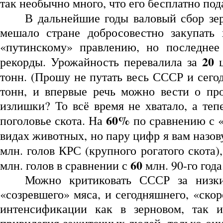
так необычно много, что его бесплатно под
В дальнейшие годы валовый сбор зе
мешало стране добросовестно закупать
«путинскому» правлению, но последнее 
20
рекорды. Урожайность перевалила за
ц
тонн. (Прошу не путать весь СССР и сег
тонн, и впервые речь можно вести о пр
излишки? То всё время не хватало, а тепе
60%
поголовье скота. На
по сравнению с «
видах животных, но пару цифр я вам назов
млн. голов КРС (крупного рогатого скота)
60
млн. голов в сравнении с
млн. 90-го года
Можно критиковать СССР за низкие
«созревшего» мяса, и сегодняшнего, «ско
интенсификации как в зерновом, так и