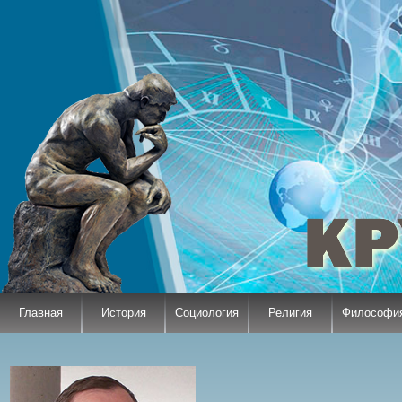
Главная
История
Социология
Религия
Философи