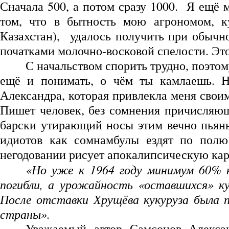
Сначала 500, а потом сразу 1000. Я ещё 
том, что в бытность мою агрономом, к
Казахстан), удалось получить при обычн
початками молочно-восковой спелости. Эт
С начальством спорить трудно, поэтом
ещё и понимать, о чём ты камлаешь. Н
Александра, которая привлекла меня своим
Пишет человек, без сомнения причисляющ
барски утирающий носы этим вечно пьяны
идиотов как сомнамбулы ездят по полю
негодовании рисует апокалипсическую кар
«Но уже к 1964 году минимум 60% ку
погибли, а урожайность «оставшихся» кук
После отставки Хрущёва кукуруза была 
страны».
Уважаемый автор Самсонов Алекса