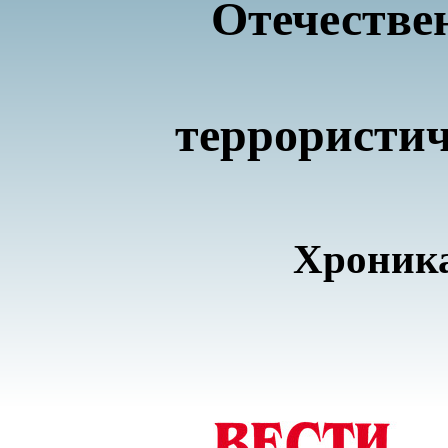
Отечестве
террористи
Хроника