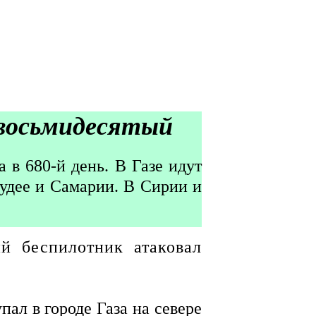
восьмидесятый
 в 680-й день. В Газе идут
удее и Самарии. В Сирии и
ий беспилотник атаковал
л в городе Газа на севере