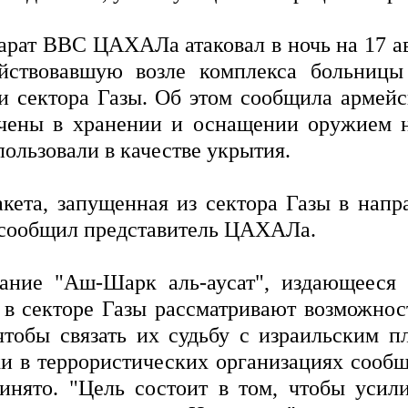
рат ВВС ЦАХАЛа атаковал в ночь на 17 а
йствовавшую возле комплекса больницы
и сектора Газы. Об этом сообщила армейс
ечены в хранении и оснащении оружием н
ользовали в качестве укрытия.
кета, запущенная из сектора Газы в нап
м сообщил представитель ЦАХАЛа.
ание "Аш-Шарк аль-аусат", издающееся 
 в секторе Газы рассматривают возможно
 чтобы связать их судьбу с израильским п
ки в террористических организациях сооб
нято. "Цель состоит в том, чтобы усил