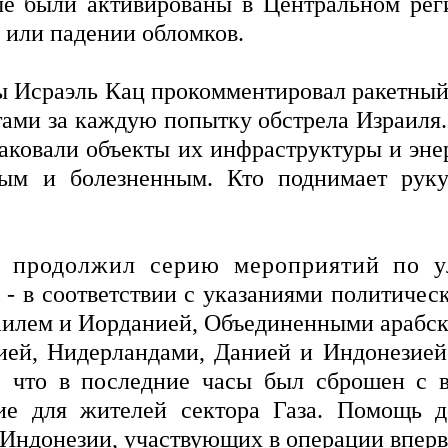
ые были активированы в Центральном реги
 или падении обломков.
Исраэль Кац прокомментировал ракетный о
тами за каждую попытку обстрела Израиля
таковали объекты их инфраструктуры и эне
ным и болезненным. Кто поднимает руку
родолжил серию мероприятий по у
 - в соответствии с указаниями политическ
аилем и Иорданией, Объединенными арабск
ией, Нидерландами, Данией и Индонезией
 что в последние часы был сброшен с в
ие для жителей сектора Газа. Помощь д
и Индонезии, участвующих в операции вперв