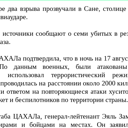
е два взрыва прозвучали в Сане, столиц
виаударе.
источники сообщают о семи убитых в резу
аза.
ХАЛа подтвердила, что в ночь на 17 авгу
По данным военных, были атакованы 
ые использовал террористический р
 проводилась на расстоянии около 2000 кил
ли ответом на повторяющиеся атаки хусит
кет и беспилотников по территории страны.
ба ЦАХАЛа, генерал-лейтенант Эяль Зам
дирами и бойцами на местах. Он заяви