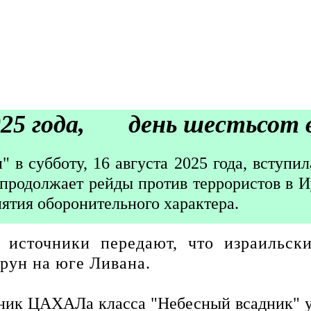
5 года, день шестьсот 
в субботу, 16 августа 2025 года, вступила
родолжает рейды против террористов в И
ятия оборонительного характера.
 источники передают, что израильск
арун на юге Ливана.
к ЦАХАЛа класса "Небесный всадник" упа