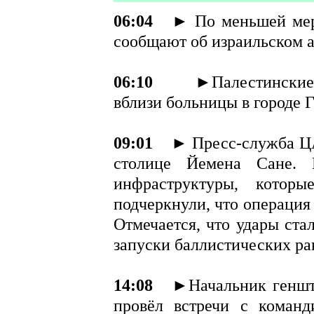
06:04
► По меньшей мер
сообщают об израильском а
06:10
►Палестинские 
вблизи больницы в городе Г
09:01
► Пресс-служба ЦА
столице Йемена Сане. 
инфраструктуры, котор
подчеркнули, что операция
Отмечается, что удары ста
запуски баллистических ра
14:08
►Начальник геншта
провёл встречи с коман