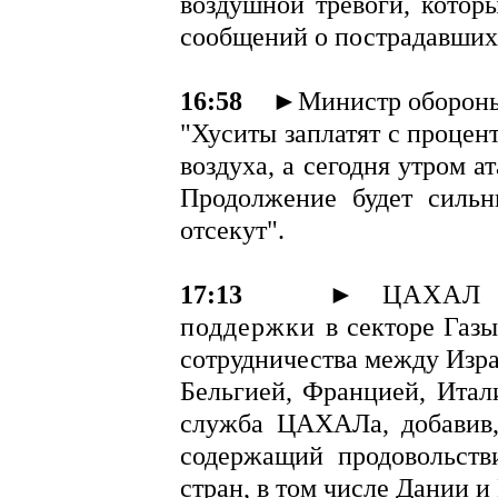
воздушной тревоги, котор
сообщений о пострадавших
16:58
►Министр обороны 
"Хуситы заплатят с процен
воздуха, а сегодня утром а
Продолжение будет силь
отсекут".
17:13
►
ЦАХАЛ п
поддержки в
секторе Газы
сотрудничества между Изр
Бельгией, Францией, Итал
служба ЦАХАЛа, добавив,
содержащий продовольств
стран, в том числе Дании 