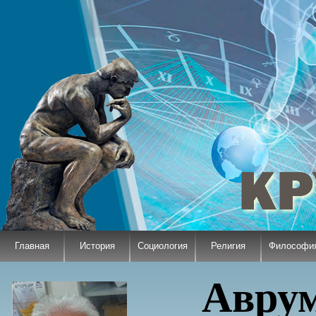
Главная
История
Социология
Религия
Философи
Авру