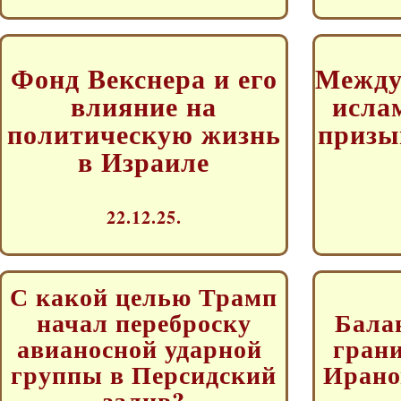
Фонд Векснера и его
Между
влияние на
исла
политическую жизнь
призы
в Израиле
22.12.25.
С какой целью Трамп
начал переброску
Бала
авианосной ударной
грани
группы в Персидский
Ирано
залив?