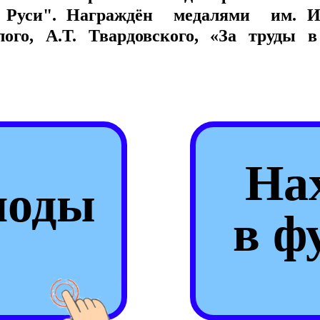
ро Руси". Награждён медалями им. 
ого, А.Т. Твардовского, «За труды в
На
поды
в ф