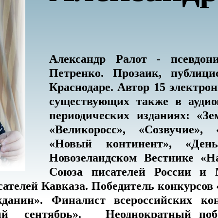
Александр Ралот - псевдон
Петренко. Прозаик, публиц
Краснодаре. Автор 15 электро
существующих также в аудио
периодических изданиях: «З
«Великоросс», «Созвучие», 
«Новый континент», «День
Новозеландском Вестнике «Н
Союза писателей России и 
сателей Кавказа. Победитель конкурсов
данин». Финалист всероссийских ко
й сентябрь». Неоднократный побе