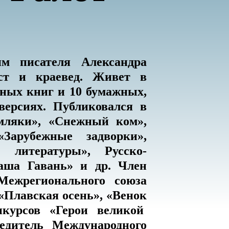
им писателя Александра
ист и краевед. Живет в
нных книг и 10 бумажных,
версиях. Публиковался в
емляки», «Снежный ком»,
«Зарубежные задворки»,
 литературы», Русско-
аша Гавань» и др. Член
Межрегионального союза
 «Плавская осень», «Венок
нкурсов «Герои великой
дитель Международного