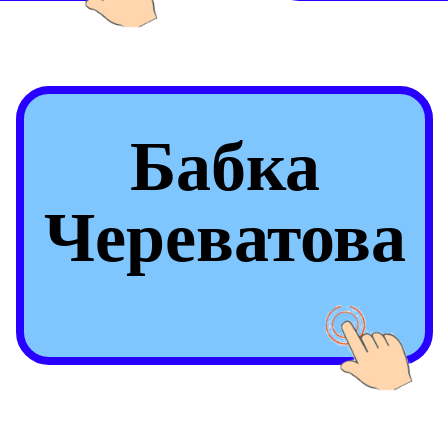
Бабка
Череватова