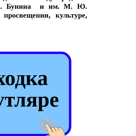
И. Бунина и им. М. Ю.
 просвещении, культуре,
ходка
утляре