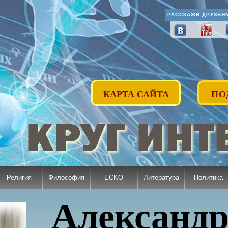
РАССКАЖИ ДРУЗЬЯ
КАРТА САЙТА
ПО
Религия
Философия
ECKO
Литература
Политика
Александр