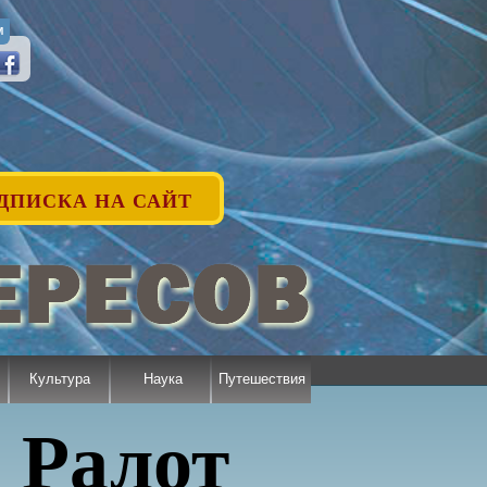
М
ДПИСКА НА САЙТ
Культура
Наука
Путешествия
 Ралот