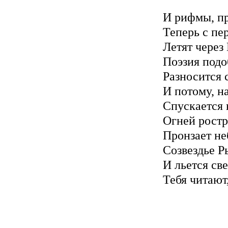
И рифмы, пр
Теперь с пе
Летят через 
Поэзия подо
Разносится 
И потому, н
Спускается 
Огней ростр
Пронзает не
Созвездье Ры
И льется св
Тебя читают