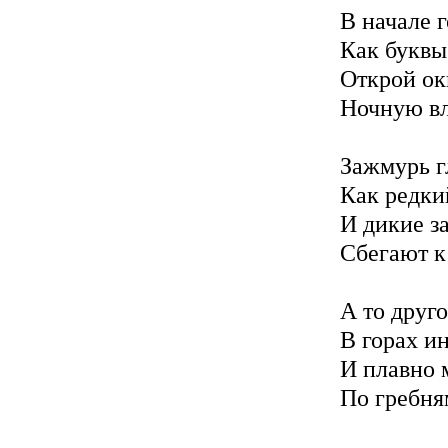
В начале 
Как буквы
Открой ок
Ночную вл
Зажмурь гл
Как редки
И дикие з
Сбегают к
А то друго
В горах ин
И плавно 
По гребня