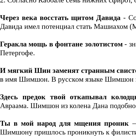
2. Согласно Каббале семь нижних сфирот,
Через века восстать щитом Давида
- Со
Давида имел потенциал стать Машиахом (
Геракла мощь в фонтане золотистом
- з
Петергофе.
И мягкий Шин заменят странным свист
в имя Шимшон. В русском языке Шимшон п
Здесь предок твой откапывал колод
Авраама. Шимшон из колена Дана подобно 
Ты в мой народ для мщения проник
–
Шимшону пришлось проникнуть к филистим