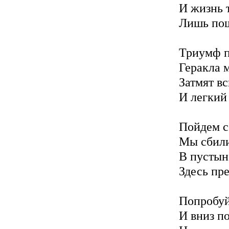
И жизнь 
Лишь пош
Триумф п
Геракла 
Затмят в
И легкий
Пойдем со
Мы сбили
В пустын
Здесь пр
Попробуй
И вниз по