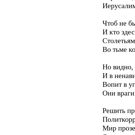
Иерусалим
Чтоб не б
И кто здес
Столетьям
Во тьме к
Но видно, 
И в ненав
Вопит в у
Они враги!
Решить пр
Политкорр
Мир прозе