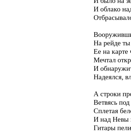
И было на з
И облако на
Отбрасывало
Вооруживши
На рейде ты
Ее на карте
Мечтал отк
И обнаружи
Надеялся, вл
А строки пр
Ветвясь под
Сплетая бел
И над Невы
Гитары пели