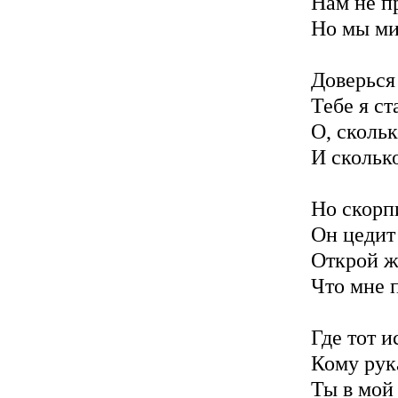
Нам не п
Но мы ми
Доверься
Тебе я ст
О, скольк
И скольк
Но скорп
Он цедит 
Открой ж
Что мне 
Где тот и
Кому рук
Ты в мой