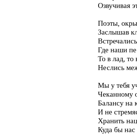
Озвучивая э
Поэты, окры
Заслышав кл
Встречалис
Где наши пе
То в лад, то
Неслись ме
Мы у тебя у
Чеканному о
Балансу на 
И не стремя
Хранить нац
Куда бы нас 