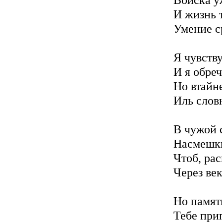
Войска у
И жизнь 
Умение с
Я чувств
И я обреч
Но втайн
Иль слов
В чужой 
Насмешки
Чтоб, ра
Через ве
Но память
Тебе прип