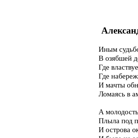
Алексан
Иным судьбо
В озябшей д
Где властву
Где набереж
И мачты обн
Ломаясь в а
А молодость
Плыла под 
И острова о