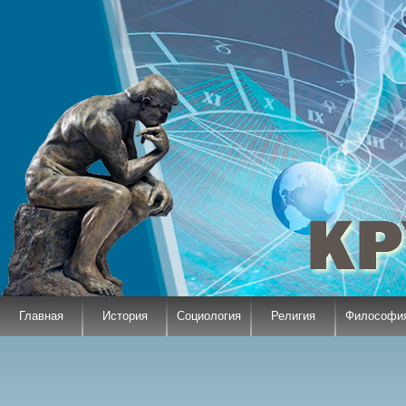
Главная
История
Социология
Религия
Философи