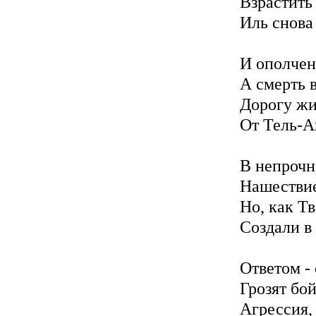
Взрастить
Иль снова 
И ополчен
А смерть 
Дорогу жи
От Тель-А
В непрочн
Нашествие
Но, как Т
Создали в
Ответом -
Грозят бо
Агрессия,