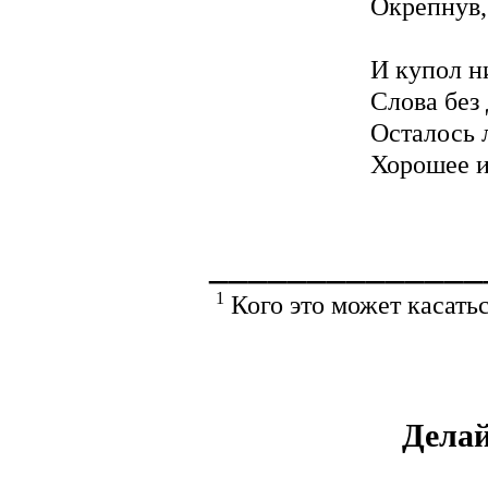
Окрепнув,
И купол н
Слова без 
Осталось 
Хорошее и
______________
1
Кого это может касать
Дела