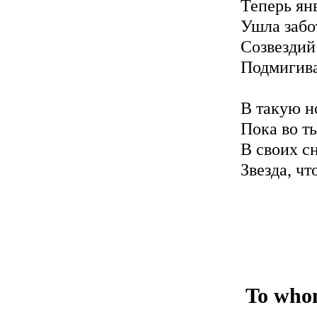
Теперь янв
Ушла забо
Созвездий
Подмигива
В такую н
Пока во т
В своих с
Звезда, чт
To whom